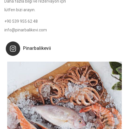
Daha fazla bilgi ve rezervayon için
lütfen bizi arayın.
+90 539 955 62 48
info@pinarbalikevi.com
Pinarbalikevii