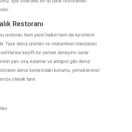
niz. İşte Side’deki en iyi balık restoranları
nler:
alık Restoranı
bu restoran, hem yerel halkın hem de turistlerin
idir. Taze deniz ürünleri ve mükemmel manzarası
safirlerine keyifli bir yemek deneyimi sunar.
rinin yanı sıra, kalamar ve ahtapot gibi deniz
estoranın deniz kenarındaki konumu, yemeklerinizi
ize olanak tanır.
lanı