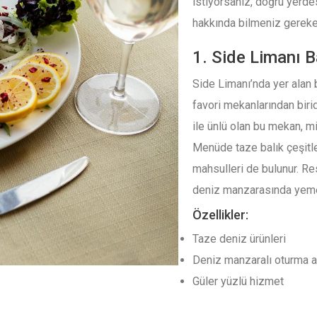
istiyorsanız, doğru yerdesi
hakkında bilmeniz gereke
1. Side Limanı B
Side Limanı’nda yer alan 
favori mekanlarından bir
ile ünlü olan bu mekan, mi
Menüde taze balık çeşitle
mahsulleri de bulunur. R
deniz manzarasında yemen
Özellikler:
Taze deniz ürünleri
Deniz manzaralı oturma a
Güler yüzlü hizmet