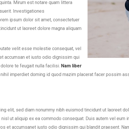
uinta. Mirum est notare quam littera
uerit. Investigationes
orem ipsum dolor sit amet, consectetuer
incidunt ut laoreet dolore magna aliquam
lputate velit esse molestie consequat, vel
s et accumsan et iusto odio dignissim qui
olore te feugait nulla facilisi.
Nam liber
nihil imperdiet doming id quod mazim placerat facer possim assu
ng elit, sed diam nonummy nibh euismod tincidunt ut laoreet dol
is nisl ut aliquip ex ea commodo consequat. Duis autem vel eum ir
o eros et accumsanet iusto odio dignissim qui blandit praesent. N