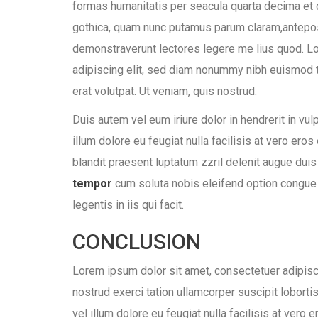
formas humanitatis per seacula quarta decima et q
gothica, quam nunc putamus parum claram,antepos
demonstraverunt
lectores legere me lius quod. L
adipiscing elit, sed diam nonummy nibh euismod t
erat volutpat. Ut veniam, quis nostrud.
Duis autem vel eum iriure dolor in hendrerit in vu
illum dolore eu feugiat nulla facilisis at vero ero
blandit praesent luptatum zzril delenit augue duis d
tempor
cum soluta nobis eleifend option congue 
legentis in iis qui facit.
CONCLUSION
Lorem ipsum dolor sit amet, consectetuer adipisci
nostrud exerci tation ullamcorper suscipit lobort
vel illum dolore eu feugiat nulla facilisis at ver