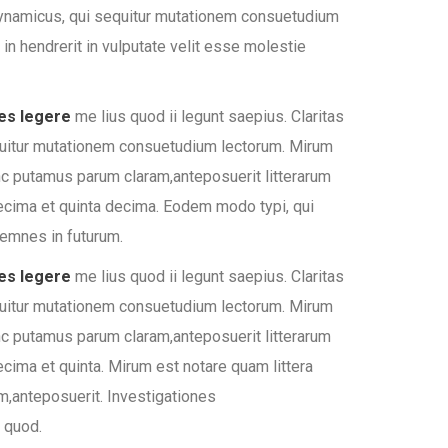
 dynamicus, qui sequitur mutationem consuetudium
n hendrerit in vulputate velit esse molestie
es legere
me lius quod ii legunt saepius. Claritas
uitur mutationem consuetudium lectorum. Mirum
nc putamus parum claram,anteposuerit litterarum
ecima et quinta decima. Eodem modo typi, qui
llemnes in futurum.
es legere
me lius quod ii legunt saepius. Claritas
uitur mutationem consuetudium lectorum. Mirum
nc putamus parum claram,anteposuerit litterarum
cima et quinta. Mirum est notare quam littera
,anteposuerit. Investigationes
 quod.