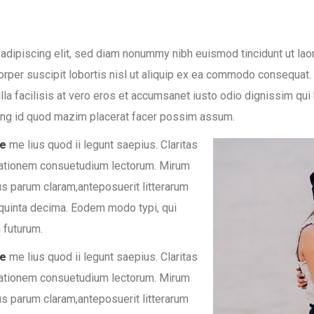
adipiscing elit, sed diam nonummy nibh euismod tincidunt ut laor
orper suscipit lobortis nisl ut aliquip ex ea commodo consequat. 
lla facilisis at vero eros et accumsanet iusto odio dignissim qu
ming id quod mazim placerat facer possim assum.
re
me lius quod ii legunt saepius. Claritas
tationem consuetudium lectorum. Mirum
us parum claram,anteposuerit litterarum
quinta decima. Eodem modo typi, qui
 futurum.
re
me lius quod ii legunt saepius. Claritas
tationem consuetudium lectorum. Mirum
us parum claram,anteposuerit litterarum