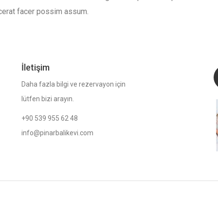
cerat facer possim assum.
İletişim
Daha fazla bilgi ve rezervayon için
lütfen bizi arayın.
+90 539 955 62 48
info@pinarbalikevi.com