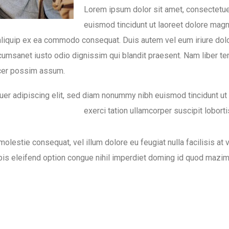
Lorem ipsum dolor sit amet, consectetue
euismod tincidunt ut laoreet dolore magn
t aliquip ex ea commodo consequat. Duis autem vel eum iriure dol
 accumsanet iusto odio dignissim qui blandit praesent. Nam liber 
acer possim assum.
uer adipiscing elit, sed diam nonummy nibh euismod tincidunt ut
exerci tation ullamcorper suscipit lobor
molestie consequat, vel illum dolore eu feugiat nulla facilisis a
bis eleifend option congue nihil imperdiet doming id quod mazi