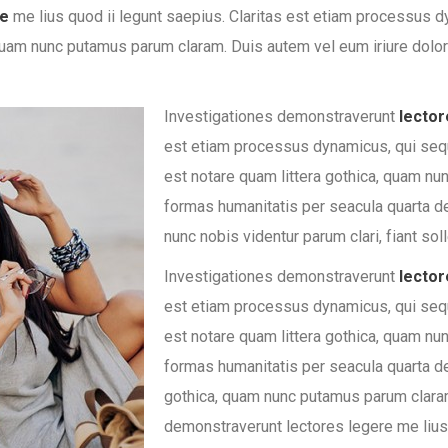
re
me lius quod ii legunt saepius. Claritas est etiam processus
quam nunc putamus parum claram. Duis autem vel eum iriure dolor i
Investigationes demonstraverunt
lector
est etiam processus dynamicus, qui seq
est notare quam littera gothica, quam nu
formas humanitatis per seacula quarta d
nunc nobis videntur parum clari, fiant so
Investigationes demonstraverunt
lector
est etiam processus dynamicus, qui seq
est notare quam littera gothica, quam nu
formas humanitatis per seacula quarta de
gothica, quam nunc putamus parum claram
demonstraverunt
lectores legere me lius