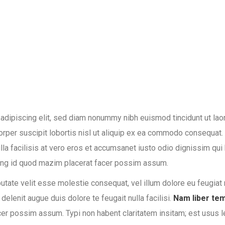
adipiscing elit, sed diam nonummy nibh euismod tincidunt ut laor
orper suscipit lobortis nisl ut aliquip ex ea commodo consequat. 
lla facilisis at vero eros et accumsanet iusto odio dignissim qu
ming id quod mazim placerat facer possim assum.
putate velit esse molestie consequat, vel illum dolore eu feugiat 
delenit augue duis dolore te feugait nulla facilisi.
Nam liber te
r possim assum. Typi non habent claritatem insitam; est usus lege