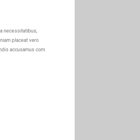
la necessitatibus,
eniam placeat vero
endis accusamus com.