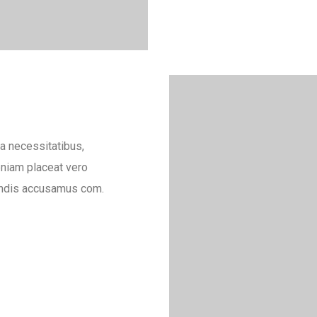
la necessitatibus,
eniam placeat vero
endis accusamus com.